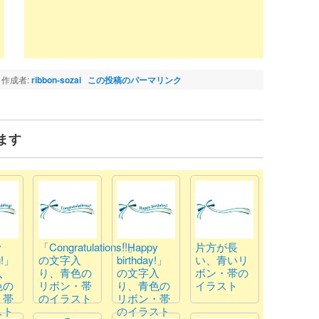
作成者:
ribbon-sozai
この投稿のパーマリンク
ます
y
「Congratulations!!」
「Happy
片方が長
g!」
の文字入
birthday!」
い、青いリ
入
り、青色の
の文字入
ボン・帯の
色の
リボン・帯
り、青色の
イラスト
・帯
のイラスト
リボン・帯
スト
のイラスト