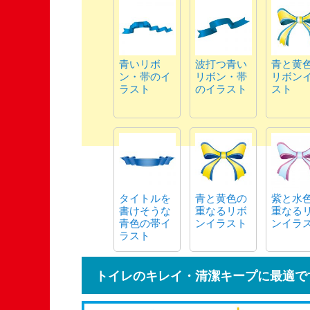
青いリボ
波打つ青い
青と黄
ン・帯のイ
リボン・帯
リボン
ラスト
のイラスト
スト
タイトルを
青と黄色の
紫と水
書けそうな
重なるリボ
重なる
青色の帯イ
ンイラスト
ンイラ
ラスト
トイレのキレイ・清潔キープに最適で