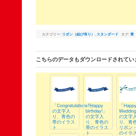
カテゴリー:
リボン（結び有り）
,
スタンダード
タグ:
青
こちらのデータもダウンロードされてい
「Congratulations!!」
「Happy
「Happ
の文字入
birthday!」
Weddin
り、青色の
の文字入
の文字
帯のイラス
り、青色の
り、青
ト
帯のイラス
リボン
ト
のイラ