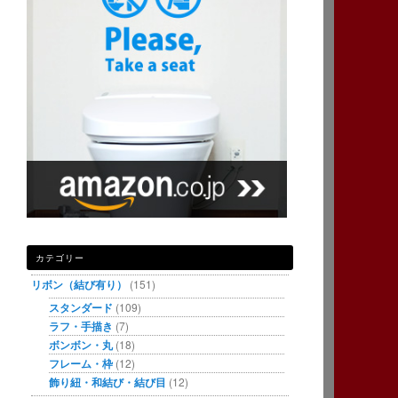
カテゴリー
リボン（結び有り）
(151)
スタンダード
(109)
ラフ・手描き
(7)
ボンボン・丸
(18)
フレーム・枠
(12)
飾り紐・和結び・結び目
(12)