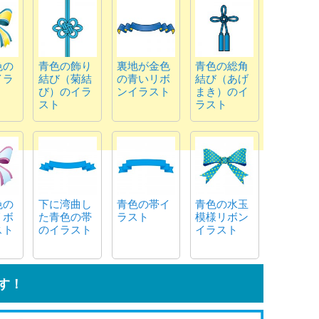
色の
青色の飾り
裏地が金色
青色の総角
イラ
結び（菊結
の青いリボ
結び（あげ
び）のイラ
ンイラスト
まき）のイ
スト
ラスト
色の
下に湾曲し
青色の帯イ
青色の水玉
リボ
た青色の帯
ラスト
模様リボン
スト
のイラスト
イラスト
す！