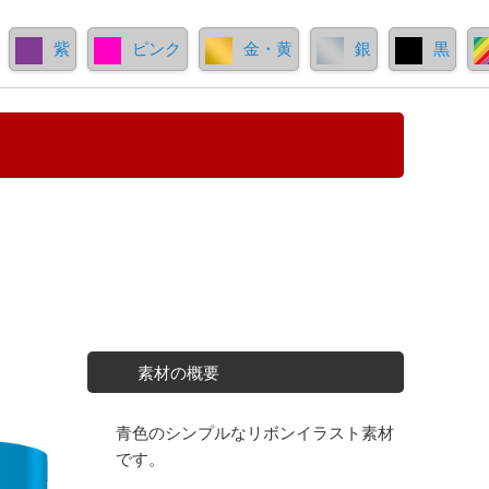
紫
ピンク
金・黄
銀
黒
素材の概要
青色のシンプルなリボンイラスト素材
です。