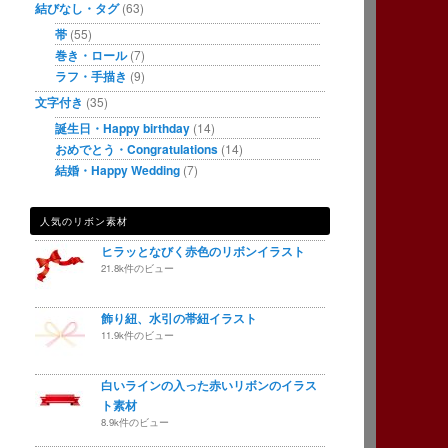
結びなし・タグ
(63)
帯
(55)
巻き・ロール
(7)
ラフ・手描き
(9)
文字付き
(35)
誕生日・Happy birthday
(14)
おめでとう・Congratulations
(14)
結婚・Happy Wedding
(7)
人気のリボン素材
ヒラッとなびく赤色のリボンイラスト
21.8k件のビュー
飾り紐、水引の帯紐イラスト
11.9k件のビュー
白いラインの入った赤いリボンのイラス
ト素材
8.9k件のビュー