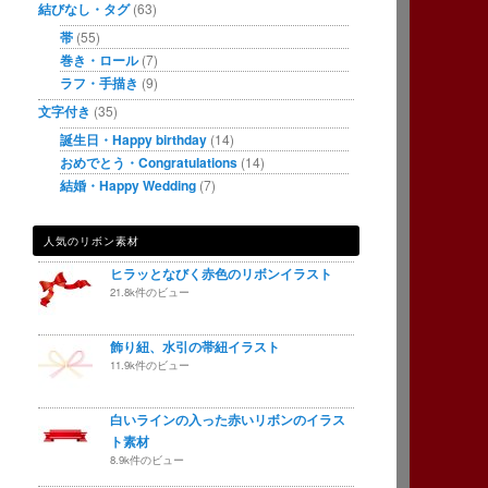
結びなし・タグ
(63)
帯
(55)
巻き・ロール
(7)
ラフ・手描き
(9)
文字付き
(35)
誕生日・Happy birthday
(14)
おめでとう・Congratulations
(14)
結婚・Happy Wedding
(7)
人気のリボン素材
ヒラッとなびく赤色のリボンイラスト
21.8k件のビュー
飾り紐、水引の帯紐イラスト
11.9k件のビュー
白いラインの入った赤いリボンのイラス
ト素材
8.9k件のビュー