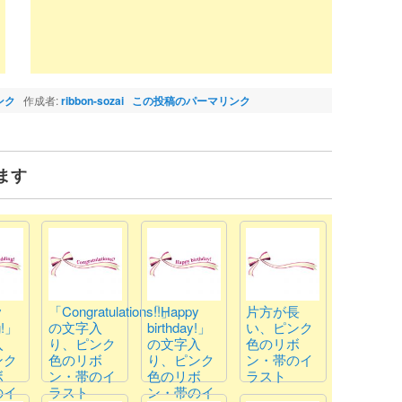
ンク
作成者:
ribbon-sozai
この投稿のパーマリンク
ます
y
「Congratulations!!」
「Happy
片方が長
g!」
の文字入
birthday!」
い、ピンク
入
り、ピンク
の文字入
色のリボ
ンク
色のリボ
り、ピンク
ン・帯のイ
ボ
ン・帯のイ
色のリボ
ラスト
のイ
ラスト
ン・帯のイ