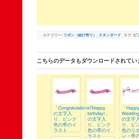
カテゴリー:
リボン（結び有り）
,
スタンダード
タグ:
ピ
こちらのデータもダウンロードされてい
「Congratulations!!」
「Happy
「Happ
の文字入
birthday!」
Weddin
り、ピンク
の文字入
の文字
色の帯のイ
り、ピンク
り、ピ
ラスト
色の帯のイ
色のリ
ラスト
ン・帯