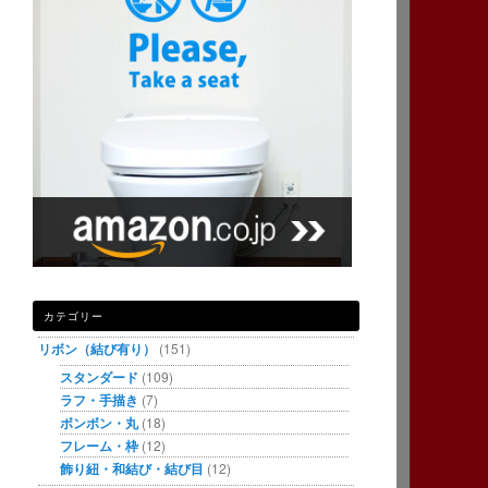
カテゴリー
リボン（結び有り）
(151)
スタンダード
(109)
ラフ・手描き
(7)
ボンボン・丸
(18)
フレーム・枠
(12)
飾り紐・和結び・結び目
(12)